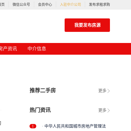
首页
微信公众号
会员中心
入驻中介公司
发布求租求购
我要发布房源
小区信息
房产资讯
中介信息
推荐二手房
更多
热门资讯
更多
作出说明的，应当出示土地管理监督检查证件。 第六十九条 有关单位和个人对县级以上人民政府土地行
1
· 中华人民共和国城市房地产管理法